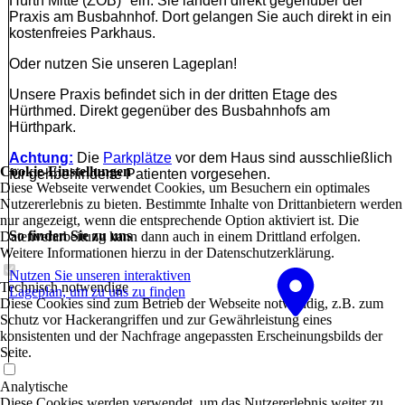
Hürth Mitte (ZOB)" ein. Sie landen direkt gegenüber der
Praxis am Busbahnhof. Dort gelangen Sie auch direkt in ein
kostenfreies Parkhaus.
Oder nutzen Sie unseren Lageplan!
Unsere Praxis befindet sich in der dritten Etage des
Hürthmed. Direkt gegenüber des Busbahnhofs am
Hürthpark.
Achtung:
Die
Parkplätze
vor dem Haus sind ausschließlich
Cookie-Einstellungen
für gehbehinderte Patienten vorgesehen.
Diese Webseite verwendet Cookies, um Besuchern ein optimales
Nutzererlebnis zu bieten. Bestimmte Inhalte von Drittanbietern werden
nur angezeigt, wenn die entsprechende Option aktiviert ist. Die
So finden Sie zu uns
Datenverarbeitung kann dann auch in einem Drittland erfolgen.
Weitere Informationen hierzu in der Datenschutzerklärung.
Nutzen Sie unseren interaktiven
Technisch notwendige
La­ge­plan, um zu uns zu finden
Diese Cookies sind zum Betrieb der Webseite notwendig, z.B. zum
Schutz vor Hackerangriffen und zur Gewährleistung eines
konsistenten und der Nachfrage angepassten Erscheinungsbilds der
Seite.
Analytische
Diese Cookies werden verwendet, um das Nutzererlebnis weiter zu