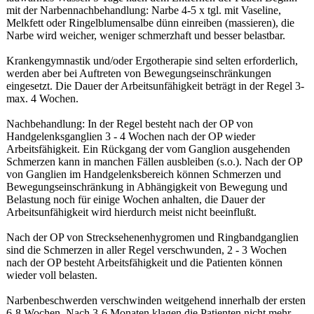
mit der Narbennachbehandlung: Narbe 4-5 x tgl. mit Vaseline,
Melkfett oder Ringelblumensalbe dünn einreiben (massieren), die
Narbe wird weicher, weniger schmerzhaft und besser belastbar.
Krankengymnastik und/oder Ergotherapie sind selten erforderlich,
werden aber bei Auftreten von Bewegungseinschränkungen
eingesetzt. Die Dauer der Arbeitsunfähigkeit beträgt in der Regel 3-
max. 4 Wochen.
Nachbehandlung: In der Regel besteht nach der OP von
Handgelenksganglien 3 - 4 Wochen nach der OP wieder
Arbeitsfähigkeit. Ein Rückgang der vom Ganglion ausgehenden
Schmerzen kann in manchen Fällen ausbleiben (s.o.). Nach der OP
von Ganglien im Handgelenksbereich können Schmerzen und
Bewegungseinschränkung in Abhängigkeit von Bewegung und
Belastung noch für einige Wochen anhalten, die Dauer der
Arbeitsunfähigkeit wird hierdurch meist nicht beeinflußt.
Nach der OP von Strecksehenenhygromen und Ringbandganglien
sind die Schmerzen in aller Regel verschwunden, 2 - 3 Wochen
nach der OP besteht Arbeitsfähigkeit und die Patienten können
wieder voll belasten.
Narbenbeschwerden verschwinden weitgehend innerhalb der ersten
6-8 Wochen. Nach 3-6 Monaten klagen die Patienten nicht mehr