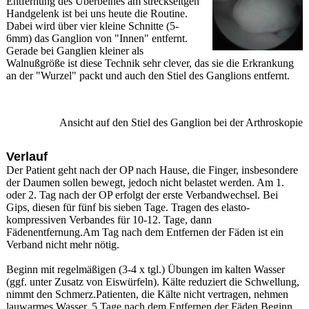
Entfernung des Überbeines am streckseitgen
Handgelenk ist bei uns heute die Routine.
Dabei wird über vier kleine Schnitte (5-
6mm) das Ganglion von "Innen" entfernt.
Gerade bei Ganglien kleiner als
Walnußgröße ist diese Technik sehr clever, das sie die Erkrankung
an der "Wurzel" packt und auch den Stiel des Ganglions entfernt.
Ansicht auf den Stiel des Ganglion bei der Arthroskopie
Verlauf
Der Patient geht nach der OP nach Hause, die Finger, insbesondere
der Daumen sollen bewegt, jedoch nicht belastet werden. Am 1.
oder 2. Tag nach der OP erfolgt der erste Verbandwechsel. Bei
Gips, diesen für fünf bis sieben Tage. Tragen des elasto-
kompressiven Verbandes für 10-12. Tage, dann
Fädenentfernung.Am Tag nach dem Entfernen der Fäden ist ein
Verband nicht mehr nötig.
Beginn mit regelmäßigen (3-4 x tgl.) Übungen im kalten Wasser
(ggf. unter Zusatz von Eiswürfeln). Kälte reduziert die Schwellung,
nimmt den Schmerz.Patienten, die Kälte nicht vertragen, nehmen
lauwarmes Wasser. 5 Tage nach dem Entfernen der Fäden Beginn