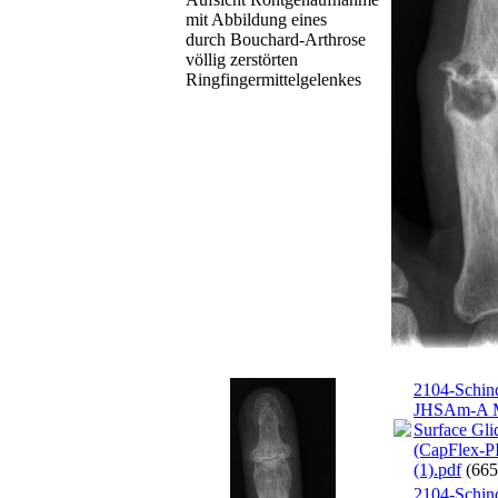
mit Abbildung eines
durch Bouchard-Arthrose
völlig zerstörten
Ringfingermittelgelenkes
2104-Schin
JHSAm-A M
Surface Gli
(CapFlex-PI
(1).pdf
(665
2104-Schin