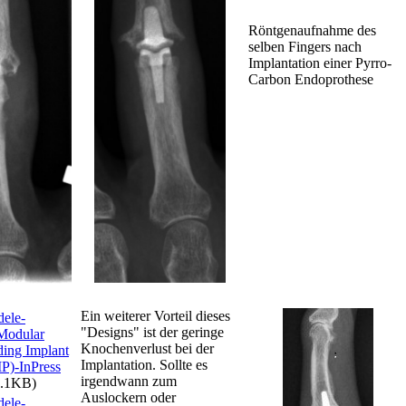
Röntgenaufnahme des
selben Fingers nach
Implantation einer Pyrro-
Carbon Endoprothese
Ein weiterer Vorteil dieses
dele-
"Designs" ist der geringe
odular
Knochenverlust bei der
ding Implant
Implantation. Sollte es
P)-InPress
irgendwann zum
.1KB)
Auslockern oder
dele-