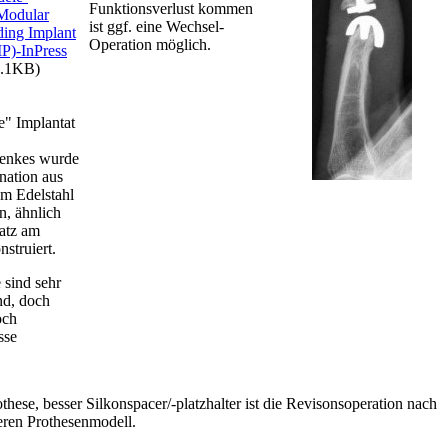
Funktionsverlust kommen
odular
ist ggf. eine Wechsel-
ding Implant
Operation möglich.
P)-InPress
.1KB)
" Implantat
lenkes wurde
nation aus
em Edelstahl
n, ähnlich
atz am
struiert.
 sind sehr
nd, doch
och
sse
hese, besser Silkonspacer/-platzhalter ist die Revisonsoperation nach
ren Prothesenmodell.