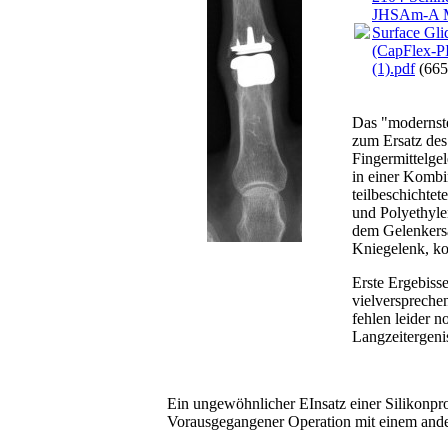
JHSAm-A M
Surface Gli
(CapFlex-PI
(1).pdf
(665
Das "modernste
zum Ersatz des
Fingermittelge
in einer Kombi
teilbeschichtet
und Polyethyle
dem Gelenkers
Kniegelenk, kon
Erste Ergebisse
vielverspreche
fehlen leider n
Langzeitergeni
Ein ungewöhnlicher EInsatz einer Silikonprot
Vorausgegangener Operation mit einem ande