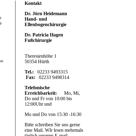
Kontakt
Dr. Jörn Heidemann
e
Hand- und
e
Ellenbogenchirurgie
Dr. Patricia Hagen
Fußchirurgie
Theresienhöhe 1
so
50354 Hürth
Tel.:
02233 9493315
Fax:
02233 9498314
Telefonische
Erreichbarkeit:
Mo, Mi,
Do und Fr von 10:00 bis
12:00Uhr und
Mo und Do von 15:30 -16:30
Bitte schreiben Sie uns gerne
eine Mail. WIr lesen mehrmals
täglich unseren E-mail-