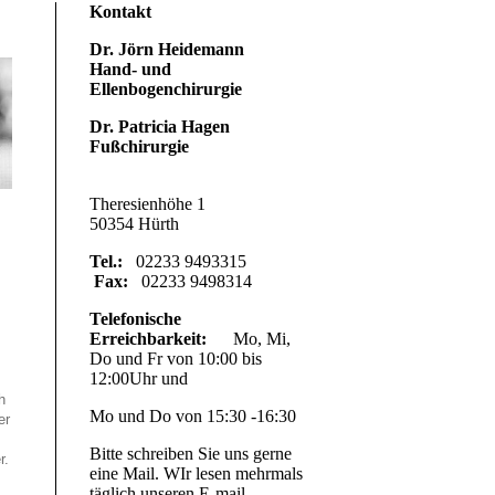
Kontakt
Dr. Jörn Heidemann
Hand- und
Ellenbogenchirurgie
Dr. Patricia Hagen
Fußchirurgie
Theresienhöhe 1
50354 Hürth
Tel.:
02233 9493315
Fax:
02233 9498314
Telefonische
Erreichbarkeit:
Mo, Mi,
Do und Fr von 10:00 bis
12:00Uhr und
h
Mo und Do von 15:30 -16:30
er
Bitte schreiben Sie uns gerne
r.
eine Mail. WIr lesen mehrmals
täglich unseren E-mail-