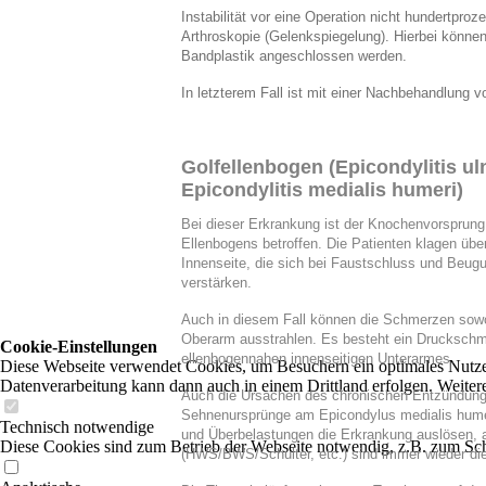
Instabilität vor eine Operation nicht hundertpro
Arthroskopie (Gelenkspiegelung). Hierbei können
Bandplastik angeschlossen werden.
In letzterem Fall ist mit einer Nachbehandlung
Golfellenbogen (Epicondylitis ul
Epicondylitis medialis humeri)
Bei dieser Erkrankung ist der Knochenvorsprung
Ellenbogens betroffen. Die Patienten klagen üb
Innenseite, die sich bei Faustschluss und Beu
verstärken.
Auch in diesem Fall können die Schmerzen sowoh
Oberarm ausstrahlen. Es besteht ein Druckschm
Cookie-Einstellungen
ellenbogennahen innenseitigen Unterarmes.
Diese Webseite verwendet Cookies, um Besuchern ein optimales Nutzerer
Datenverarbeitung kann dann auch in einem Drittland erfolgen. Weiter
Auch die Ursachen des chronischen Entzündung
Sehnenursprünge am Epicondylus medialis humer
Technisch notwendige
und Überbelastungen die Erkrankung auslösen, 
Diese Cookies sind zum Betrieb der Webseite notwendig, z.B. zum Sch
(HWS/BWS/Schulter, etc.) sind immer wieder di