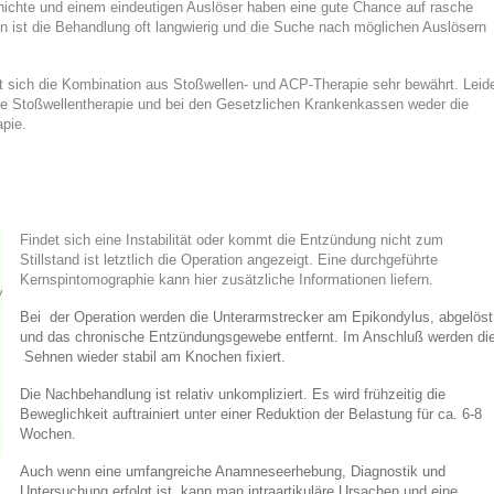
hichte und einem eindeutigen Auslöser haben eine gute Chance auf rasche
 ist die Behandlung oft langwierig und die Suche nach möglichen Auslösern
at sich die Kombination aus Stoßwellen- und ACP-Therapie sehr bewährt. Leid
die Stoßwellentherapie und bei den Gesetzlichen Krankenkassen weder die
apie.
Findet sich eine Instabilität oder kommt die Entzündung nicht zum
Stillstand ist letztlich die Operation angezeigt. Eine durchgeführte
Kernspintomographie kann hier zusätzliche Informationen liefern.
Bei der Operation werden die Unterarmstrecker am Epikondylus, abgelöst
und das chronische Entzündungsgewebe entfernt. Im Anschluß werden di
Sehnen wieder stabil am Knochen fixiert.
Die Nachbehandlung ist relativ unkompliziert. Es wird frühzeitig die
Beweglichkeit auftrainiert unter einer Reduktion der Belastung für ca. 6-8
Wochen.
Auch wenn eine umfangreiche Anamneseerhebung, Diagnostik und
Untersuchung erfolgt ist, kann man intraartikuläre Ursachen und eine