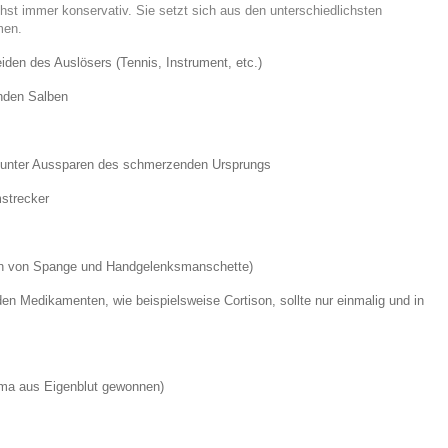
st immer konservativ. Sie setzt sich aus den unterschiedlichsten
men.
en des Auslösers (Tennis, Instrument, etc.)
nden Salben
 unter Aussparen des schmerzenden Ursprungs
mstrecker
on von Spange und Handgelenksmanschette)
en Medikamenten, wie beispielsweise Cortison, sollte nur einmalig und in
asma aus Eigenblut gewonnen)