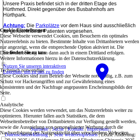
Unsere Praxis befindet sich in der dritten Etage des
Hürthmed. Direkt gegenüber des Busbahnhofs am
Hürthpark.
Achtung:
Die
Parkplätze
vor dem Haus sind ausschließlich
Cookie-Einstellungen
für gehbehinderte Patienten vorgesehen.
Diese Webseite verwendet Cookies, um Besuchern ein optimales
Nutzererlebnis zu bieten. Bestimmte Inhalte von Drittanbietern werden
nur angezeigt, wenn die entsprechende Option aktiviert ist. Die
So finden Sie zu uns
Datenverarbeitung kann dann auch in einem Drittland erfolgen.
Weitere Informationen hierzu in der Datenschutzerklärung.
Nutzen Sie unseren interaktiven
Technisch notwendige
La­ge­plan, um zu uns zu finden
Diese Cookies sind zum Betrieb der Webseite notwendig, z.B. zum
Schutz vor Hackerangriffen und zur Gewährleistung eines
konsistenten und der Nachfrage angepassten Erscheinungsbilds der
Seite.
Analytische
Diese Cookies werden verwendet, um das Nutzererlebnis weiter zu
optimieren. Hierunter fallen auch Statistiken, die dem
Webseitenbetreiber von Drittanbietern zur Verfügung gestellt werden,
sowie die Ausspielung von personalisierter Werbung durch die
Startseite
|
Suche
|
Kontakt
|
I
mpressum |
Nachverfolgung der Nutzeraktivität über verschiedene Webseiten.
Datenschutzerklärung
|v
Seite weiterempfehlen
| Letzte Änderung: