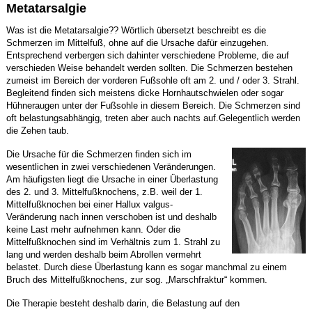
Metatarsalgie
Was ist die Metatarsalgie?? Wörtlich übersetzt beschreibt es die
Schmerzen im Mittelfuß, ohne auf die Ursache dafür einzugehen.
Entsprechend verbergen sich dahinter verschiedene Probleme, die auf
verschieden Weise behandelt werden sollten. Die Schmerzen bestehen
zumeist im Bereich der vorderen Fußsohle oft am 2. und / oder 3. Strahl.
Begleitend finden sich meistens dicke Hornhautschwielen oder sogar
Hühneraugen unter der Fußsohle in diesem Bereich. Die Schmerzen sind
oft belastungsabhängig, treten aber auch nachts auf.Gelegentlich werden
die Zehen taub.
Die Ursache für die Schmerzen finden sich im
wesentlichen in zwei verschiedenen Veränderungen.
Am häufigsten liegt die Ursache in einer Überlastung
des 2. und 3. Mittelfußknochens, z.B. weil der 1.
Mittelfußknochen bei einer Hallux valgus-
Veränderung nach innen verschoben ist und deshalb
keine Last mehr aufnehmen kann. Oder die
Mittelfußknochen sind im Verhältnis zum 1. Strahl zu
lang und werden deshalb beim Abrollen vermehrt
belastet. Durch diese Überlastung kann es sogar manchmal zu einem
Bruch des Mittelfußknochens, zur sog. „Marschfraktur“ kommen.
Die Therapie besteht deshalb darin, die Belastung auf den