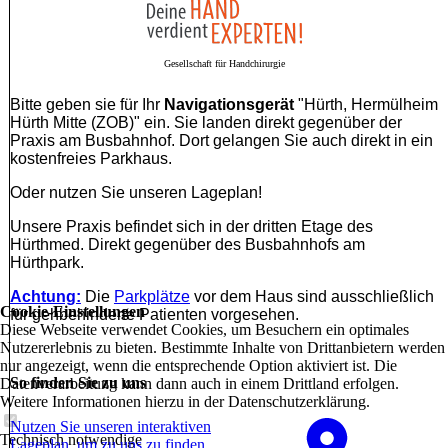
Gesellschaft für Handchirurgie
Bitte geben sie für Ihr
Navigationsgerät
"Hürth, Hermülheim
Hürth Mitte (ZOB)" ein. Sie landen direkt gegenüber der
Praxis am Busbahnhof. Dort gelangen Sie auch direkt in ein
kostenfreies Parkhaus.
Oder nutzen Sie unseren Lageplan!
Unsere Praxis befindet sich in der dritten Etage des
Hürthmed. Direkt gegenüber des Busbahnhofs am
Hürthpark.
Achtung:
Die
Parkplätze
vor dem Haus sind ausschließlich
Cookie-Einstellungen
für gehbehinderte Patienten vorgesehen.
Diese Webseite verwendet Cookies, um Besuchern ein optimales
Nutzererlebnis zu bieten. Bestimmte Inhalte von Drittanbietern werden
nur angezeigt, wenn die entsprechende Option aktiviert ist. Die
So finden Sie zu uns
Datenverarbeitung kann dann auch in einem Drittland erfolgen.
Weitere Informationen hierzu in der Datenschutzerklärung.
Nutzen Sie unseren interaktiven
Technisch notwendige
La­ge­plan, um zu uns zu finden