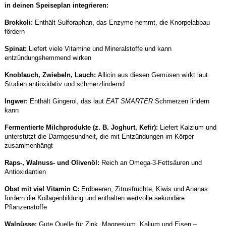
in deinen Speiseplan integrieren:
Brokkoli:
Enthält Sulforaphan, das Enzyme hemmt, die Knorpelabbau
fördern
Spinat:
Liefert viele Vitamine und Mineralstoffe und kann
entzündungshemmend wirken
Knoblauch, Zwiebeln, Lauch:
Allicin aus diesen Gemüsen wirkt laut
Studien antioxidativ und schmerzlindernd
Ingwer:
Enthält Gingerol, das laut
EAT SMARTER
Schmerzen lindern
kann
Fermentierte Milchprodukte (z. B. Joghurt, Kefir):
Liefert Kalzium und
unterstützt die Darmgesundheit, die mit Entzündungen im Körper
zusammenhängt
Raps-, Walnuss- und Olivenöl:
Reich an Omega-3-Fettsäuren und
Antioxidantien
Obst mit viel Vitamin C:
Erdbeeren, Zitrusfrüchte, Kiwis und Ananas
fördern die Kollagenbildung und enthalten wertvolle sekundäre
Pflanzenstoffe
Walnüsse:
Gute Quelle für Zink, Magnesium, Kalium und Eisen –