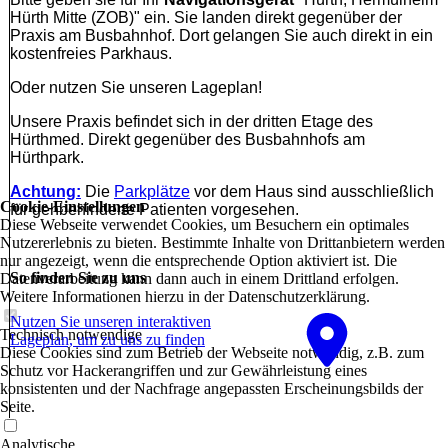
Hürth Mitte (ZOB)" ein. Sie landen direkt gegenüber der
Praxis am Busbahnhof. Dort gelangen Sie auch direkt in ein
kostenfreies Parkhaus.
Oder nutzen Sie unseren Lageplan!
Unsere Praxis befindet sich in der dritten Etage des
Hürthmed. Direkt gegenüber des Busbahnhofs am
Hürthpark.
Achtung:
Die
Parkplätze
vor dem Haus sind ausschließlich
Cookie-Einstellungen
für gehbehinderte Patienten vorgesehen.
Diese Webseite verwendet Cookies, um Besuchern ein optimales
Nutzererlebnis zu bieten. Bestimmte Inhalte von Drittanbietern werden
nur angezeigt, wenn die entsprechende Option aktiviert ist. Die
So finden Sie zu uns
Datenverarbeitung kann dann auch in einem Drittland erfolgen.
Weitere Informationen hierzu in der Datenschutzerklärung.
Nutzen Sie unseren interaktiven
Technisch notwendige
La­ge­plan, um zu uns zu finden
Diese Cookies sind zum Betrieb der Webseite notwendig, z.B. zum
Schutz vor Hackerangriffen und zur Gewährleistung eines
konsistenten und der Nachfrage angepassten Erscheinungsbilds der
Seite.
Analytische