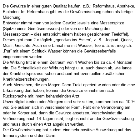
Die Gewürze in einer guten Qualität kaufen, z.B.: Reformhaus, Apotheke,
Bioladen. Im Reformhaus gibt es die Gewürzmischung schon als fertige
Mischung.
Entweder nimmt man von jedem Gewürz jeweils eine Messerspitze
(Spitze eines Gemüsemessers) oder von der Mischung drei
Messerspitzen – dies entspricht einem halben gestrichenen Teelöffel).
Dieses gibt man 2 x täglich „irgendwo ins Essen“, z. B.: Joghurt, Quark,
Müsli, Gerichte. Auch eine Einnahme mit Wasser, Tee o. ä. ist möglich.
„Pur“ mit einem Schluck Wasser können die Gewürzeebenfalls
eingenommen werden.
Die Wirkung tritt in einem Zeitraum von 4 Wochen bis zu ca. 4 Monaten
ein. Die Schnelligkeit der Wirkung hängt u. a. auch davon ab, wie lange
der Krankheitsprozess schon andauert mit eventuellen zusätzlichen
Krankheitserscheinungen.
Auch Menschen, die am Magen-Darm-Trakt operiert wurden oder die eine
Erkrankung dort haben, können die Gewürze einnehmen nach
Rücksprache mit ihrem behandelnden Arzt.
Unverträglichkeiten oder Allergien sind sehr selten, kommen bei ca. 10 %
vor. Sie äußern sich in verschiedener Form. Fällt eine Veränderung am
oder im Körper auf, dann die Gewürze absetzen. Verschwindet die
Veränderung nach 14 Tagen nicht, liegt es nicht an der Gewürzmischung
und muss durch einen Arzt abgeklärt werden.
Die Gewürzmischung hat zudem eine sehr positive Auswirkung auf das
Immunsystem und den Darm.