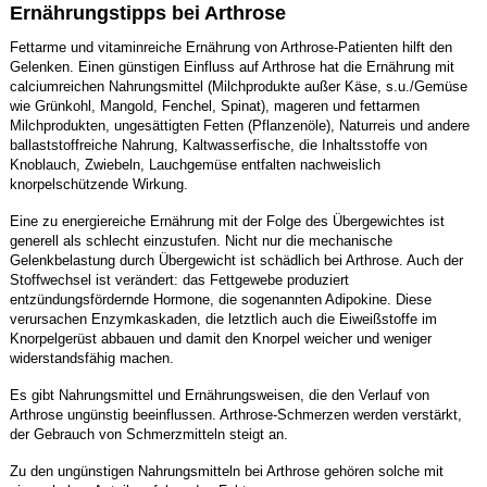
Ernährungstipps bei Arthrose
Fettarme und vitaminreiche Ernährung von Arthrose-Patienten hilft den
Gelenken. Einen günstigen Einfluss auf Arthrose hat die Ernährung mit
calciumreichen Nahrungsmittel (Milchprodukte außer Käse, s.u./Gemüse
wie Grünkohl, Mangold, Fenchel, Spinat), mageren und fettarmen
Milchprodukten, ungesättigten Fetten (Pflanzenöle), Naturreis und andere
ballaststoffreiche Nahrung, Kaltwasserfische, die Inhaltsstoffe von
Knoblauch, Zwiebeln, Lauchgemüse entfalten nachweislich
knorpelschützende Wirkung.
Eine zu energiereiche Ernährung mit der Folge des Übergewichtes ist
generell als schlecht einzustufen. Nicht nur die mechanische
Gelenkbelastung durch Übergewicht ist schädlich bei Arthrose. Auch der
Stoffwechsel ist verändert: das Fettgewebe produziert
entzündungsfördernde Hormone, die sogenannten Adipokine. Diese
verursachen Enzymkaskaden, die letztlich auch die Eiweißstoffe im
Knorpelgerüst abbauen und damit den Knorpel weicher und weniger
widerstandsfähig machen.
Es gibt Nahrungsmittel und Ernährungsweisen, die den Verlauf von
Arthrose ungünstig beeinflussen. Arthrose-Schmerzen werden verstärkt,
der Gebrauch von Schmerzmitteln steigt an.
Zu den ungünstigen Nahrungsmitteln bei Arthrose gehören solche mit