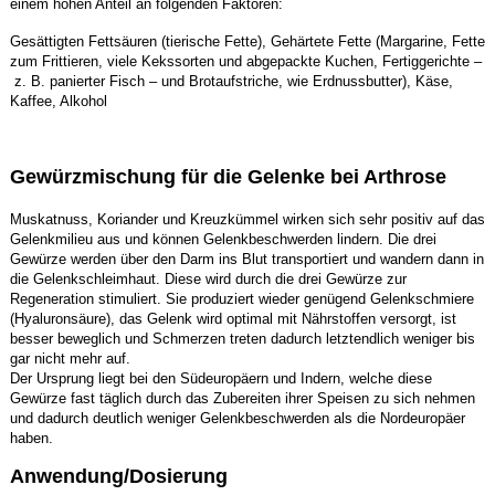
einem hohen Anteil an folgenden Faktoren:
Gesättigten Fettsäuren (tierische Fette), Gehärtete Fette (Margarine, Fette
zum Frittieren, viele Kekssorten und abgepackte Kuchen, Fertiggerichte –
z. B. panierter Fisch – und Brotaufstriche, wie Erdnussbutter), Käse,
Kaffee, Alkohol
Gewürzmischung für die Gelenke bei Arthrose
Muskatnuss, Koriander und Kreuzkümmel wirken sich sehr positiv auf das
Gelenkmilieu aus und können Gelenkbeschwerden lindern. Die drei
Gewürze werden über den Darm ins Blut transportiert und wandern dann in
die Gelenkschleimhaut. Diese wird durch die drei Gewürze zur
Regeneration stimuliert. Sie produziert wieder genügend Gelenkschmiere
(Hyaluronsäure), das Gelenk wird optimal mit Nährstoffen versorgt, ist
besser beweglich und Schmerzen treten dadurch letztendlich weniger bis
gar nicht mehr auf.
Der Ursprung liegt bei den Südeuropäern und Indern, welche diese
Gewürze fast täglich durch das Zubereiten ihrer Speisen zu sich nehmen
und dadurch deutlich weniger Gelenkbeschwerden als die Nordeuropäer
haben.
Anwendung/Dosierung