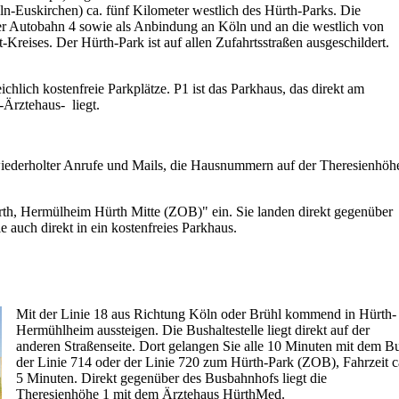
-Euskirchen) ca. fünf Kilometer westlich des Hürth-Parks. Die
er Autobahn 4 sowie als Anbindung an Köln und an die westlich von
eises. Der Hürth-Park ist auf allen Zufahrtsstraßen ausgeschildert.
ichlich kostenfreie Parkplätze. P1 ist das Parkhaus, das direkt am
rztehaus- liegt.
 wiederholter Anrufe und Mails, die Hausnummern auf der Theresienhöh
ürth, Hermülheim Hürth Mitte (ZOB)" ein. Sie landen direkt gegenüber
 auch direkt in ein kostenfreies Parkhaus.
Mit der Linie 18 aus Richtung Köln oder Brühl kommend in Hürth-
Hermühlheim aussteigen. Die Bushaltestelle liegt direkt auf der
anderen Straßenseite. Dort gelangen Sie alle 10 Minuten mit dem B
der Linie 714 oder der Linie 720 zum Hürth-Park (ZOB), Fahrzeit c
5 Minuten. Direkt gegenüber des Busbahnhofs liegt die
Theresienhöhe 1 mit dem Ärztehaus HürthMed.