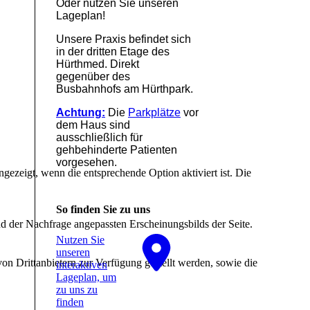
Oder nutzen Sie unseren
Lageplan!
Unsere Praxis befindet sich
in der dritten Etage des
Hürthmed. Direkt
gegenüber des
Busbahnhofs am Hürthpark.
Achtung:
Die
Parkplätze
vor
dem Haus sind
ausschließlich für
gehbehinderte Patienten
vorgesehen.
ezeigt, wenn die entsprechende Option aktiviert ist. Die
So finden Sie zu uns
d der Nachfrage angepassten Erscheinungsbilds der Seite.
Nutzen Sie
unseren
on Drittanbietern zur Verfügung gestellt werden, sowie die
interaktiven
La­ge­plan, um
zu uns zu
finden