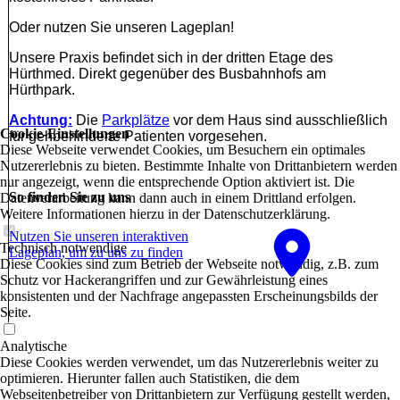
Oder nutzen Sie unseren Lageplan!
Unsere Praxis befindet sich in der dritten Etage des
Hürthmed. Direkt gegenüber des Busbahnhofs am
Hürthpark.
Achtung:
Die
Parkplätze
vor dem Haus sind ausschließlich
Cookie-Einstellungen
für gehbehinderte Patienten vorgesehen.
Diese Webseite verwendet Cookies, um Besuchern ein optimales
Nutzererlebnis zu bieten. Bestimmte Inhalte von Drittanbietern werden
nur angezeigt, wenn die entsprechende Option aktiviert ist. Die
So finden Sie zu uns
Datenverarbeitung kann dann auch in einem Drittland erfolgen.
Weitere Informationen hierzu in der Datenschutzerklärung.
Nutzen Sie unseren interaktiven
Technisch notwendige
La­ge­plan, um zu uns zu finden
Diese Cookies sind zum Betrieb der Webseite notwendig, z.B. zum
Schutz vor Hackerangriffen und zur Gewährleistung eines
konsistenten und der Nachfrage angepassten Erscheinungsbilds der
Seite.
Analytische
Diese Cookies werden verwendet, um das Nutzererlebnis weiter zu
optimieren. Hierunter fallen auch Statistiken, die dem
Webseitenbetreiber von Drittanbietern zur Verfügung gestellt werden,